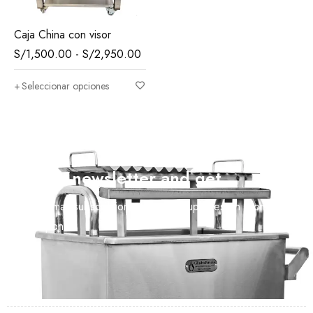
Caja China con visor
S/
1,500.00
-
S/
2,950.00
Seleccionar opciones
Join our newsletter and get…
Join our email subscription now to get updates on promotions
and coupons.